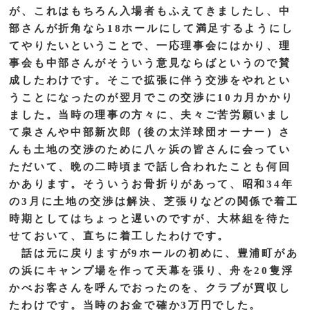
が、これはもちろん入場者もふえてきましたし、中
部さんが折角なら18ホールにして満足するようにし
てやりたいということで、一応理事会にはかり、理
事会も中部さんがそういう意見ならばというので賛
成したわけです。そこで拡張に伴う交渉をやれとい
うことになったのが翌月でこの交渉に10カ月かかり
ました。当時の理事の方々に、夫々ご苦労願いまし
て泉さんや中部新次郎（後の太洋球団オーナー）さ
んも土地の交渉のために八ヶ浜の皆さんに会ってい
ただいて、晩の二時頃まで話し合われたことも何回
かあります。そういうお骨折りがあって、昭和34年
の3月に土地の交渉は解決、芝張りなどの関係で着工
時期としてはちょっと遅いのですが、大林組を待た
せておいて、直ちに着工したわけです。
話は元に戻りますが9ホールの初めに、豊浦町があ
の浜にキャンプ場を作って天幕を張り、舟を20隻浮
かべお客さんを呼んでおったのを、クラブが買収し
たわけです。当時のお金で確か3万円でした。