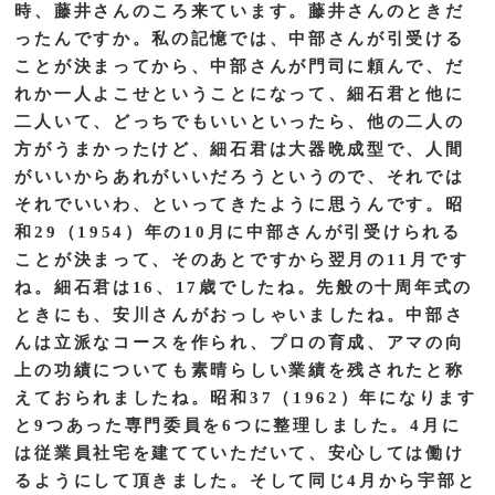
時、藤井さんのころ来ています。藤井さんのときだ
ったんですか。私の記憶では、中部さんが引受ける
ことが決まってから、中部さんが門司に頼んで、だ
れか一人よこせということになって、細石君と他に
二人いて、どっちでもいいといったら、他の二人の
方がうまかったけど、細石君は大器晩成型で、人間
がいいからあれがいいだろうというので、それでは
それでいいわ、といってきたように思うんです。昭
和29（1954）年の10月に中部さんが引受けられる
ことが決まって、そのあとですから翌月の11月です
ね。細石君は16、17歳でしたね。先般の十周年式の
ときにも、安川さんがおっしゃいましたね。中部さ
んは立派なコースを作られ、プロの育成、アマの向
上の功績についても素晴らしい業績を残されたと称
えておられましたね。昭和37（1962）年になります
と9つあった専門委員を6つに整理しました。4月に
は従業員社宅を建てていただいて、安心しては働け
るようにして頂きました。そして同じ4月から宇部と