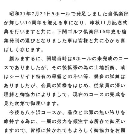
昭和31年7月22日9ホールで発足しました当倶楽部
が輝しい10周年を迎える事になり、昨秋11月記念式
典を行いますと共に、下関ゴルフ倶楽部10年史を編
集発刊の運びとなりました事は皆様と共に心から喜
ばしく存じます。
顧みまするに、開場当時は9ホールの未完成のコー
スでありましたが、その後拡張の為の土地折衡、或
はシーサイド特有の旱魃との斗い等、幾多の試練は
ありましたが、会員の皆様をはじめ、従業員の深い
理解と御協力によりまして、現在のコースの完成を
見た次第で御座います。
今後も八ヶ浜コースが、品位と比類の無い誇りを
維持する為に、一層の努力を傾注する所存で御座い
ますので、皆様に於かれてもよろしく御協力をお願