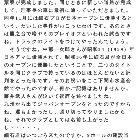
葉寮が完成しました。同じときに新しい道路が完成
して、理事長の車に最初に通っていただきました。
同年11月には細石プロが日本オープンに優勝すると
いう、たいした事件がおこったわけです。あのとき
は鷹之台で暗ヤミのプレイオフといわれた試合です
ね。トラックのライトをつけてやったんでしょう。
そうですね。中部一次郎さんが昭和34（1959）年
日本アマに優勝されて、昭和36年に細石君が全日本
のオープンに優勝したということで、二つのタイト
ルを同じクラブで持っているのはほとんどないと評
判をとった年です。そのお祝いをここ下関市水産会
館でやったのですが、何かご記憶はありませんか。
藤井武人さんが泣いて祝辞を述べましたね。
九州から出てジャパンオープンをとったのですから
ね。運もよかったし、張り切ってやりましたから
ね。それでクラブとしては名前も上がった
し・・・・・。
細石君はいつごろ来たのですか。9ホールの建設当