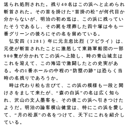
送られ処刑された。残り40名はこの浜へと止められ
斬首された。その首を掛けた“首掛の松”が何代目か
分からないが、明治の初め迄は、この浜に残ってい
たそうであるし、その屍を埋葬した四十塚は今も一
番グリーンの後ろにその名を留めている。
弘安四（1281）年に元主忽比烈（フビライ）は、
元使が斬首されたことに激怒して東路軍船団の一部
900隻が分かれてこの浜へ上陸し、時の青山城主は
これを迎えて、この海辺で激闘したとの史実があ
る。今の1番ホールの中程の“防塁の跡”は恐らく当
時の名残りであろうか。
時は代わり松も古びて、この浜の模様も一段と閑
けさをまして来たが、“森の白浜”の名は広く知ら
れ、沢山の文人墨客を、その後この浜へ引きつけた
ようだ。明治の論客横山健堂は、特にこの浜を愛し
て、“月の松原”の名をつけて、天下にこれを紹介し
ている。