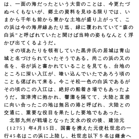
は、一面の海だったという大昔のことは、今更たづ
ぬべくもないが、郷土の資料を見ゆる限りでは、い
まから千年も前から豊かな土地が盛り上がって、こ
の浜は今の海岸線あたり迄、緑に覆われていて”森の
白浜”と呼ばれていたと聞けば当時の姿もなんとく浮
かび出てくるようだ。
その頃あたりを領有していた黒井氏の居城は青山
城と名づけられていたそうである。尚この浜の又の
名を、谷が浜と書かれていることを見ても、台地の
ところに深い入江が、喰い込んでいたであろう頃の
ことも偲ばれて来る。今こそ松一色の白浜であるが
その頃のこの入江は、絶好の船着き場でもあったよ
うだ。室津湾に抱かれ、響灘を隔てて、大陸と直接
に向い合ったこの地は無呂の港と呼ばれ、大陸との
交通に、重要な役目を果たした要地でもあった。
北部九州が戦場となった文永の役の後、建治元
（1275）年4月15日、国書を携えた元使杜世忠の一
行45名はこの浜に上陸し、杜世忠以下５名は鎌倉へ