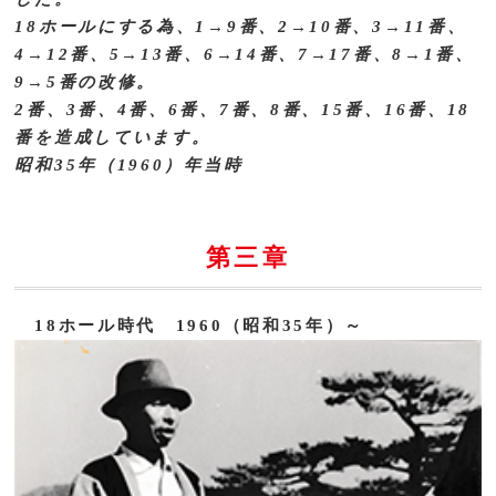
18ホールにする為、1→9番、2→10番、3→11番、
4→12番、5→13番、6→14番、7→17番、8→1番、
9→5番の改修。
2番、3番、4番、6番、7番、8番、15番、16番、18
番を造成しています。
昭和35年（1960）年当時
第三章
18ホール時代 1960（昭和35年）～